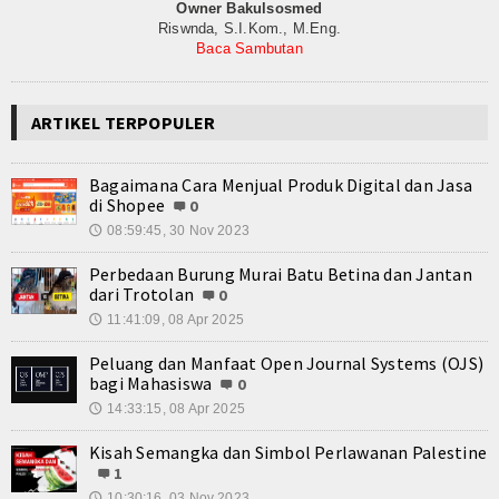
Owner Bakulsosmed
Riswnda, S.I.Kom., M.Eng.
Baca Sambutan
ARTIKEL TERPOPULER
Bagaimana Cara Menjual Produk Digital dan Jasa
di Shopee
0
08:59:45, 30 Nov 2023
🕔
Perbedaan Burung Murai Batu Betina dan Jantan
dari Trotolan
0
11:41:09, 08 Apr 2025
🕔
Peluang dan Manfaat Open Journal Systems (OJS)
bagi Mahasiswa
0
14:33:15, 08 Apr 2025
🕔
Kisah Semangka dan Simbol Perlawanan Palestine
1
10:30:16, 03 Nov 2023
🕔