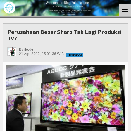
☰
Home
Perusahaan Besar Sharp Tak Lagi Produksi
Berita
TV?
Kuliner
By
ikode
21 Agu 2012, 15:01:36 WIB
TEKNOLOGI
Politik
Tutorial
Kesehatan
Teknologi
Internasional
Seputar Hobi