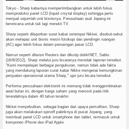
Berita Bakulsosmed
Tokyo - Sharp kabarnya mempertimbangkan untuk lebih fokus
memproduksi panel LCD (liquid crsytal display) sehingga perlu
Koleksi Video
menjual sejumlah unit bisnisnya. Perusahaan asal Jepang ini
berencana untuk tak lagi merakit TV.
Album Foto
Sharp seperti dilaporkan surat kabar setempat Nikkei, disebut-sebut
akan melepas unit bisnis mesin fotokopi dan pendingin ruangan
Agenda
(AC) agar lebih fokus dalam persaingan pasar LCD.
Namun seperti dilansir Reuters dan dikutip detikINET, Sabtu
Hubungi Kami
(18/8/2012), Sharp melalui juru bicaranya menolak laporan tersebut.
"Kami mempelajari berbagai pengukuran, namun tidak ada fakta
yang mendukung laporan surat kabar Nikke mengenai kemungkinan
penjualan operasional utama Sharp," ujar juru bicara tersebut.
Performa perusahaan elektronik ini memang tidak menggembirakan
awal bulan ini, dengan harga saham yang merosot pada titik
terendahnya dalam 40 tahun terakhir.
Nikkei menyebutkan, sebagai bagian dari upaya pemulihan, Sharp
juga akan melakukan spinoff pabriknya di pusat Jepang, yang
membuat panel LCD untuk smartphone dan tablet, termasuk untuk
komponen iPhone dan iPad Apple.