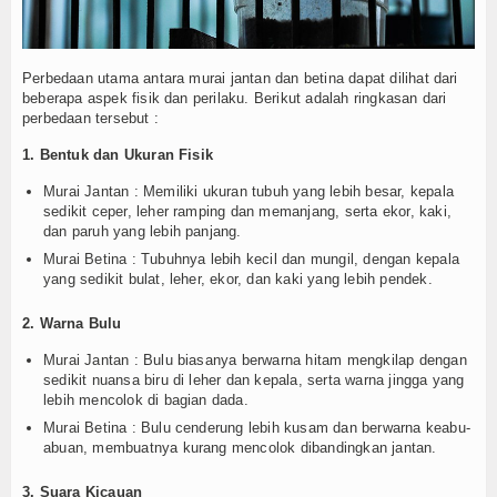
Berita Bakulsosmed
Koleksi Video
Perbedaan utama antara murai jantan dan betina dapat dilihat dari
beberapa aspek fisik dan perilaku. Berikut adalah ringkasan dari
Album Foto
perbedaan tersebut :
1. Bentuk dan Ukuran Fisik
Agenda
Murai Jantan : Memiliki ukuran tubuh yang lebih besar, kepala
sedikit ceper, leher ramping dan memanjang, serta ekor, kaki,
Hubungi Kami
dan paruh yang lebih panjang.
Murai Betina : Tubuhnya lebih kecil dan mungil, dengan kepala
yang sedikit bulat, leher, ekor, dan kaki yang lebih pendek.
2. Warna Bulu
Murai Jantan : Bulu biasanya berwarna hitam mengkilap dengan
sedikit nuansa biru di leher dan kepala, serta warna jingga yang
lebih mencolok di bagian dada.
Murai Betina : Bulu cenderung lebih kusam dan berwarna keabu-
abuan, membuatnya kurang mencolok dibandingkan jantan.
3. Suara Kicauan