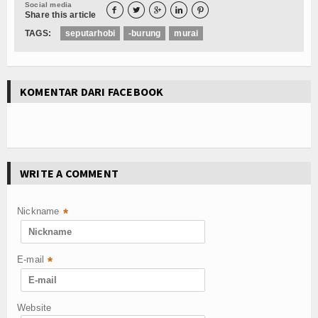
Social media





Share this article
TAGS:
seputarhobi
-burung
murai
KOMENTAR DARI FACEBOOK
WRITE A COMMENT
Nickname
*
E-mail
*
Website