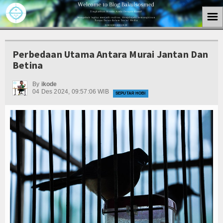
☰
Home
Perbedaan Utama Antara Murai Jantan Dan
Berita
Betina
Kuliner
By
ikode
04 Des 2024, 09:57:06 WIB
SEPUTAR HOBI
Politik
Tutorial
Kesehatan
Teknologi
Internasional
Seputar Hobi