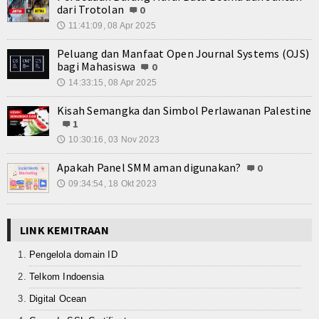
dari Trotolan
0
11:41:09, 08 Apr 2025
🕔
Peluang dan Manfaat Open Journal Systems (OJS)
bagi Mahasiswa
0
14:33:15, 08 Apr 2025
🕔
Kisah Semangka dan Simbol Perlawanan Palestine
1
10:30:16, 03 Nov 2023
🕔
Apakah Panel SMM aman digunakan?
0
09:34:54, 18 Okt 2023
🕔
LINK KEMITRAAN
Pengelola domain ID
Telkom Indoensia
Digital Ocean