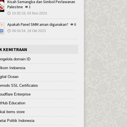
Kisah Semangka dan Simbol Perlawanan
Palestine
1
10:30:16, 03 Nov 2023
🕔
Apakah Panel SMM aman digunakan?
0
09:34:54, 18 Okt 2023
🕔
NK KEMITRAAN
ngelola domain ID
lkom Indoensia
gital Ocean
modo SSL Certificates
oudflare Enterprise
tHub Education
kal items store
rtai Politik Indonesia