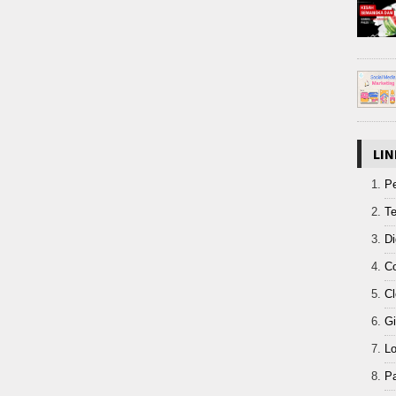
LI
Pe
Te
Di
Co
Cl
Gi
Lo
Pa