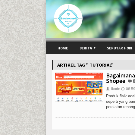
HOME
BERITA
SEPUTAR HOBI
ARTIKEL TAG " TUTORIAL"
Bagaimana 
Shopee
ikode
08:59
👤
🕔
Produk fisik ada
seperti yang bany
peralatan renang