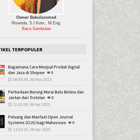
Owner Bakulsosmed
Riswnda, S.I.Kom., M.Eng.
Baca Sambutan
TIKEL TERPOPULER
Bagaimana Cara Menjual Produk Digital
dan Jasa di Shopee
0
08:59:45, 30 Nov 2023
🕔
Perbedaan Burung Murai Batu Betina dan
Jantan dari Trotolan
0
11:41:09, 08 Apr 2025
🕔
Peluang dan Manfaat Open Journal
Systems (OJS) bagi Mahasiswa
0
14:33:15, 08 Apr 2025
🕔